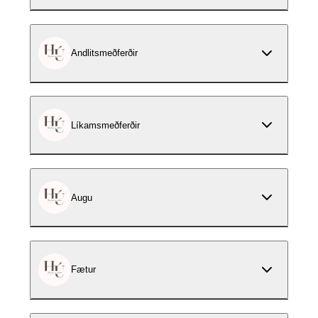
Andlitsmeðferðir
Líkamsmeðferðir
Augu
Fætur