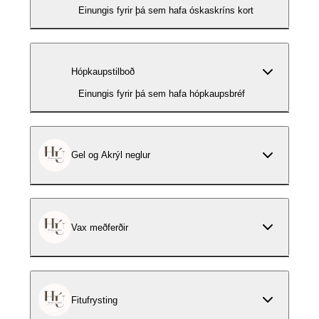
Einungis fyrir þá sem hafa óskaskríns kort
Hópkaupstilboð
Einungis fyrir þá sem hafa hópkaupsbréf
Gel og Akrýl neglur
Vax meðferðir
Fitufrysting