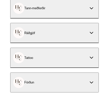
Tann-meðferðir
Ráðgjöf
Tattoo
Förðun