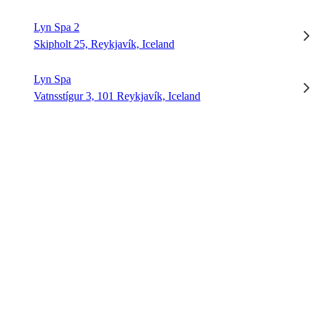
Lyn Spa 2
Skipholt 25, Reykjavík, Iceland
Lyn Spa
Vatnsstígur 3, 101 Reykjavík, Iceland