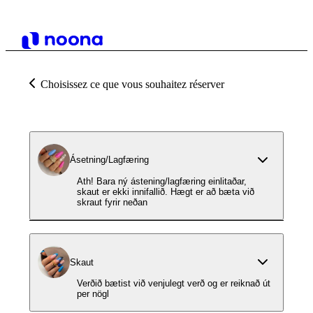
Choisissez ce que vous souhaitez réserver
Ásetning/Lagfæring
Ath! Bara ný ástening/lagfæring einlitaðar,
skaut er ekki innifallið. Hægt er að bæta við
skraut fyrir neðan
Skaut
Verðið bætist við venjulegt verð og er reiknað út
per nögl