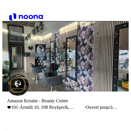
Amazon Keratin - Beauty Centre
101
·
Ármúli 10, 108 Reykjavík,
·
Ouvert jusqu'à
Islandia
18:00