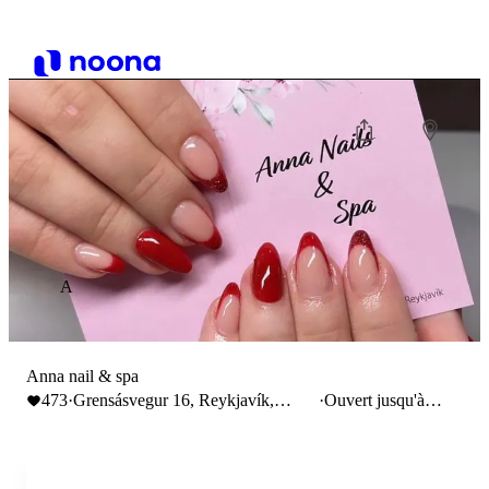
A
Anna nail & spa
473
·
Grensásvegur 16, Reykjavík,
·
Ouvert jusqu'à
Iceland
20:00