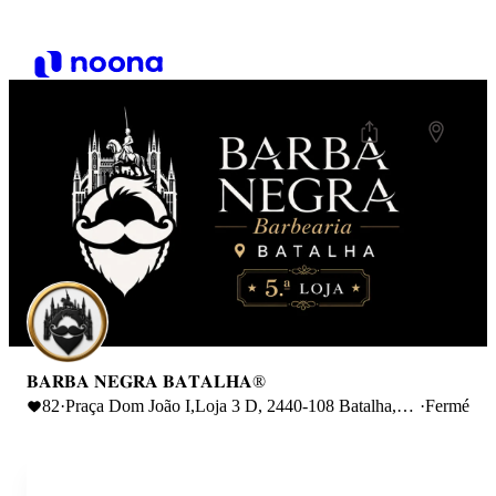
𝐁𝐀𝐑𝐁𝐀 𝐍𝐄𝐆𝐑𝐀 𝐁𝐀𝐓𝐀𝐋𝐇𝐀®
82
·
Praça Dom João I,Loja 3 D, 2440-108 Batalha,
·
Fermé
Portugal