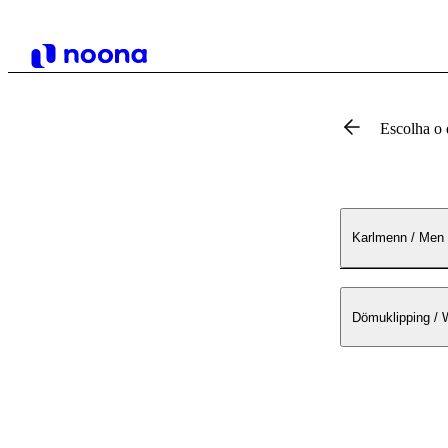
Escolha o 
Karlmenn / Men
Dömuklipping / 