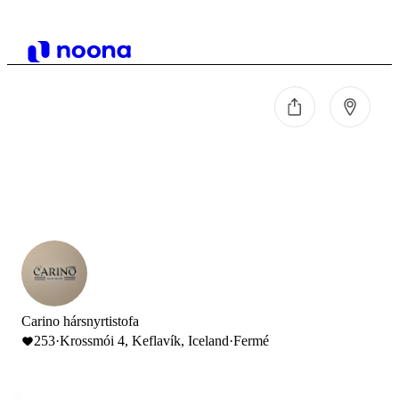
Carino hársnyrtistofa
253
·
Krossmói 4, Keflavík, Iceland
·
Fermé