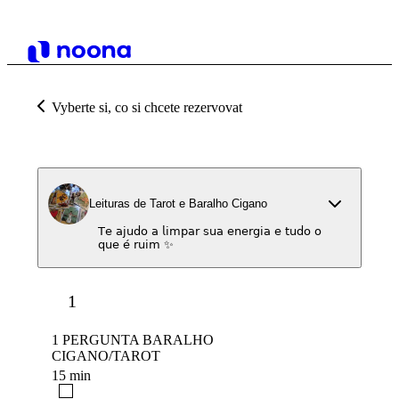
Vyberte si, co si chcete rezervovat
Leituras de Tarot e Baralho Cigano
𝖳𝖾 𝖺𝗃𝗎𝖽𝗈 𝖺 𝗅𝗂𝗆𝗉𝖺𝗋 𝗌𝗎𝖺 𝖾𝗇𝖾𝗋𝗀𝗂𝖺 𝖾 𝗍𝗎𝖽𝗈 𝗈
𝗊𝗎𝖾 𝖾́ 𝗋𝗎𝗂𝗆 ✨
1
1 PERGUNTA BARALHO
CIGANO/TAROT
15 min