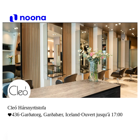
Cleó Hársnyrtistofa
436
·
Garðatorg, Garðabær, Iceland
·
Ouvert jusqu'à 17:00