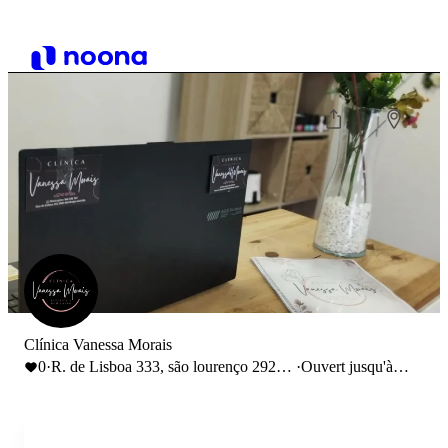
Clínica Vanessa Morais
0
·
R. de Lisboa 333, são lourenço 2925-
·
Ouvert jusqu'à
566
20:00