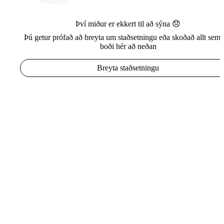
Því miður er ekkert til að sýna 😞
Þú getur prófað að breyta um staðsetningu eða skoðað allt sem e
boði hér að neðan
Breyta staðsetningu