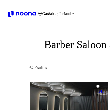
Garðabær, Iceland
Barber Saloon
64 résultats
141