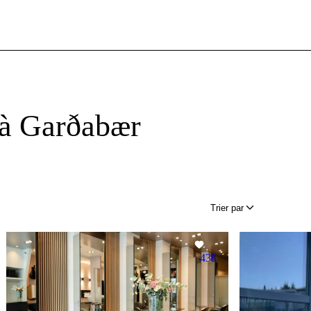
 à Garðabær
Trier par
438