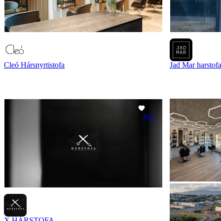
Cleó Hársnyrtistofa
Jad Mar harstof
292
X HÁRSTOFA