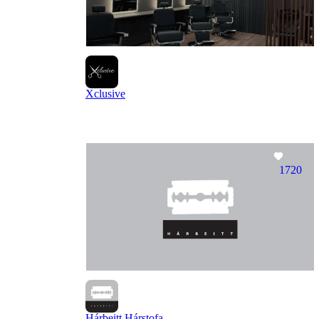
Xclusive
1720
Hárbeitt Hárstofa