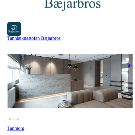
Tannlæknastofan Bæjarbros
43
Tanntorg