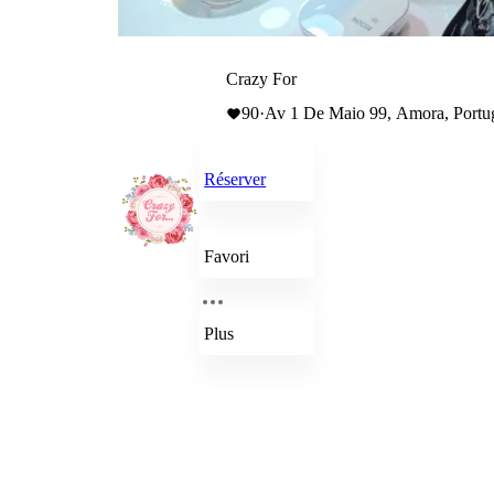
Crazy For
90
·
Av 1 De Maio 99, Amora, Portu
Réserver
Favori
Plus