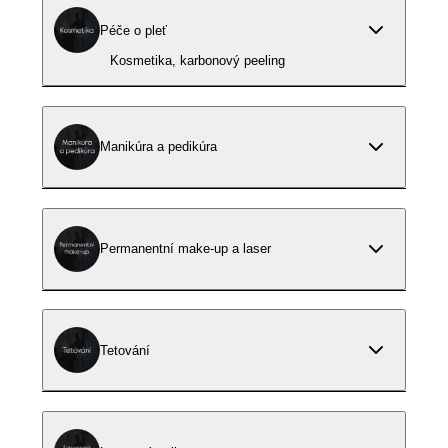
Péče o pleť
Kosmetika, karbonový peeling
Manikúra a pedikúra
Permanentní make-up a laser
Tetování