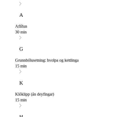
A
Aflífun
30 min
G
Grunnbólusetning: hvolpa og kettlinga
15 min
K
Klóklipp (án deyfingar)
15 min
H