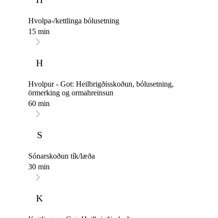
Hvolpa-/kettlinga bólusetning
15 min
H
Hvolpur - Got: Heilbrigðisskoðun, bólusetning,
örmerking og ormahreinsun
60 min
S
Sónarskoðun tík/læða
30 min
K