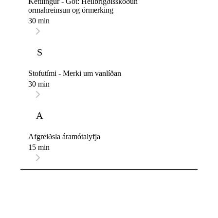
Kettlingur - Got: Heilbrigðisskoðun
ormahreinsun og örmerking
30 min
S
Stofutími - Merki um vanlíðan
30 min
A
Afgreiðsla áramótalyfja
15 min