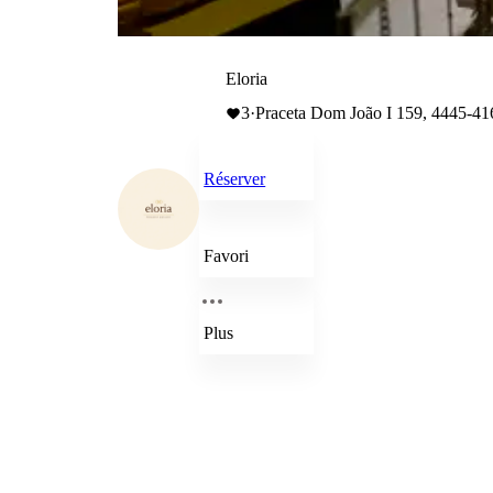
Eloria
3
·
Praceta Dom João I 159, 4445-416
Réserver
Favori
Plus