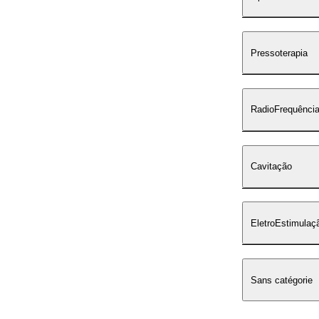
Pressoterapia
RadioFrequênci
Cavitação
EletroEstimulaç
Sans catégorie