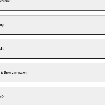
eðferðir
ing
liti
t & Brow Lamination
erð