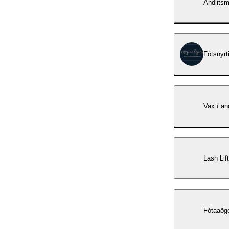
Andlitsm
Fótsnyrt
Vax í and
Lash Lif
Fótaaðg