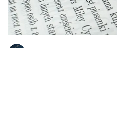
ZuzannaNails
Ármúli 24, Reykjavík, Iceland
Skintuary
Ármúli 24, Rejkiawik, Islandia