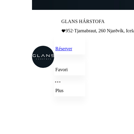
GLANS HÁRSTOFA
952
·
Tjarnabraut, 260 Njarðvík, Icel
Réserver
Favori
Plus