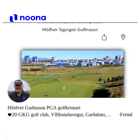
Hlöðver Guðnason PGA golfkennari
20
·
GKG golf club, Vífilsstaðavegur, Garðabær,
·
Fermé
Iceland