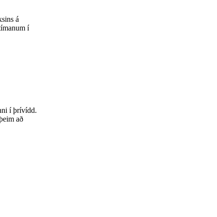
ksins á
 tímanum í
i í þrívídd.
 þeim að