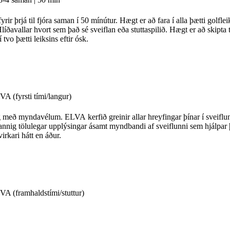
rir þrjá til fjóra saman í 50 mínútur. Hægt er að fara í alla þætti golflei
íðavallar hvort sem það sé sveiflan eða stuttaspilið. Hægt er að skipta
 tvo þætti leiksins eftir ósk.
VA (fyrsti tími/langur)
 með myndavélum. ELVA kerfið greinir allar hreyfingar þínar í sveiflunn
annig tölulegar upplýsingar ásamt myndbandi af sveiflunni sem hjálpar
virkari hátt en áður.
VA (framhaldstími/stuttur)