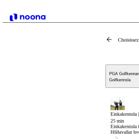
Choisissez
PGA Golfkennar
Golfkennsla
Einkakennsla 
25 min
Einkakennsla f
Hlíðavallar hvo