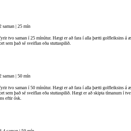
2 saman | 25 mín
yrir tvo saman í 25 mínútur. Hægt er að fara í alla þætti golfleiksins á
rt sem það sé sveiflan eða stuttaspilið.
2 saman | 50 mín
yrir tvo saman í 50 mínútur. Hægt er að fara í alla þætti golfleiksins á
ort sem það sé sveiflan eða stuttaspilið. Hægt er að skipta tímanum í tve
ns eftir ósk.
3-4 saman | 50 mín