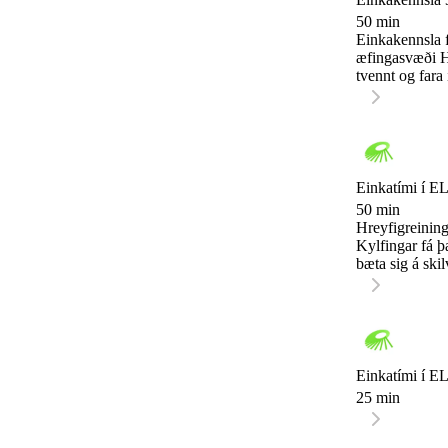
50 min
Einkakennsla fy
æfingasvæði Hl
tvennt og fara í
Einkatími í EL
50 min
Hreyfigreining
Kylfingar fá þ
bæta sig á skil
Einkatími í EL
25 min