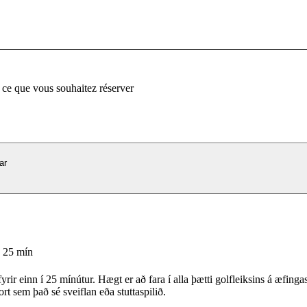
 ce que vous souhaitez réserver
ar
| 25 mín
yrir einn í 25 mínútur. Hægt er að fara í alla þætti golfleiksins á æfing
rt sem það sé sveiflan eða stuttaspilið.