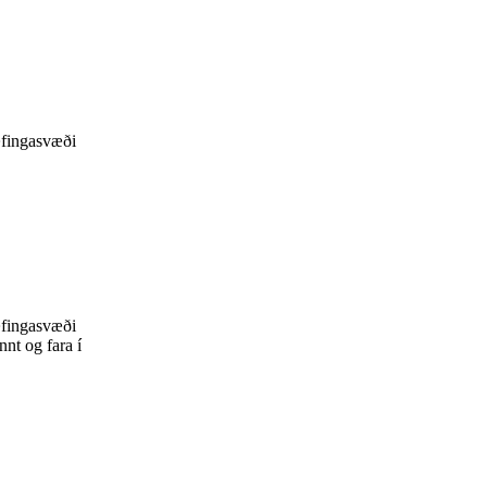
 æfingasvæði
 æfingasvæði
nnt og fara í