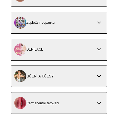
Zaplétání copánku
DEPILACE
LIČENÍ A ÚČESY
Permanentní tetování