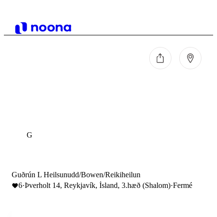
G
Guðrún L Heilsunudd/Bowen/Reikiheilun
6
·
Þverholt 14, Reykjavík, Ísland, 3.hæð (Shalom)
·
Fermé