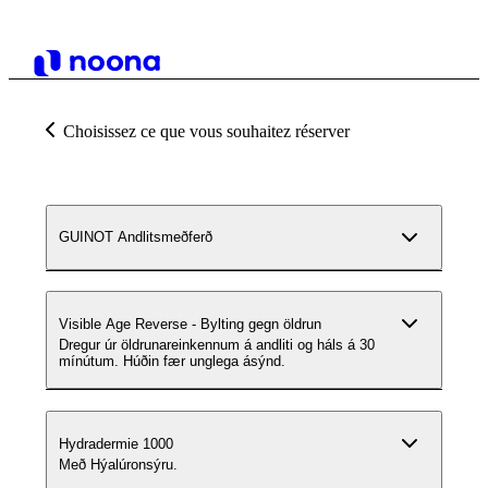
Choisissez ce que vous souhaitez réserver
GUINOT Andlitsmeðferð
Visible Age Reverse - Bylting gegn öldrun
Dregur úr öldrunareinkennum á andliti og háls á 30
mínútum. Húðin fær unglega ásýnd.
Hydradermie 1000
Með Hýalúronsýru.