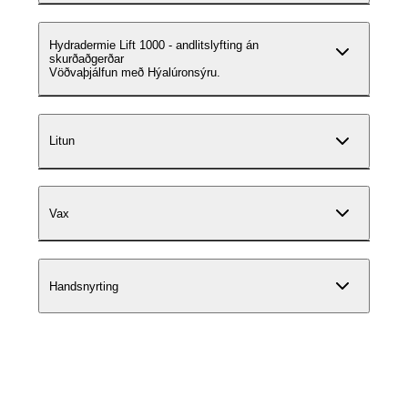
Hydradermie Lift 1000 - andlitslyfting án
skurðaðgerðar
Vöðvaþjálfun með Hýalúronsýru.
Litun
Vax
Handsnyrting