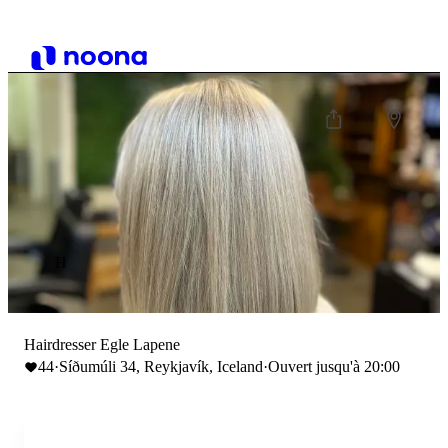
H
Hairdresser Egle Lapene
44
·
Síðumúli 34, Reykjavík, Iceland
·
Ouvert jusqu'à 20:00