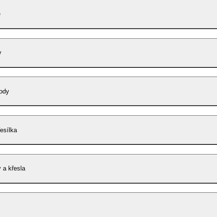
e
y
ody
řesílka
 a křesla