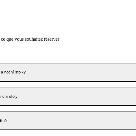
 ce que vous souhaitez réserver
 a noční stolky
enční stoly
říně