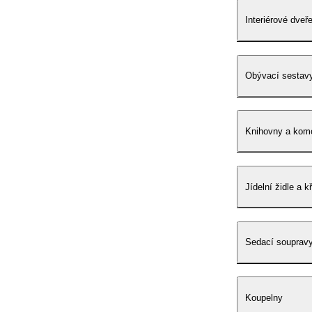
Interiérové dveř
Obývací sestav
Knihovny a kom
Jídelní židle a k
Sedací soupravy
Koupelny