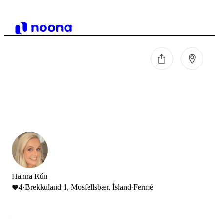
Hanna Rún
4
·
Brekkuland 1, Mosfellsbær, Ísland
·
Fermé