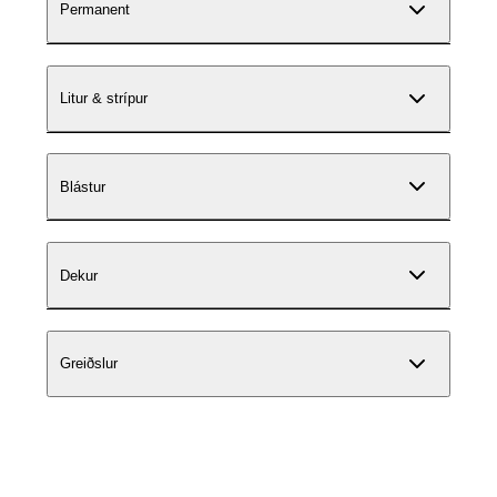
Permanent
Litur & strípur
Blástur
Dekur
Greiðslur