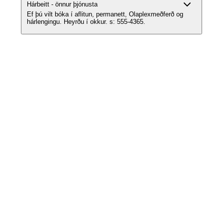
Hárbeitt - önnur þjónusta
Ef þú vilt bóka í aflitun, permanett, Olaplexmeðferð og
hárlengingu. Heyrðu í okkur. s: 555-4365.