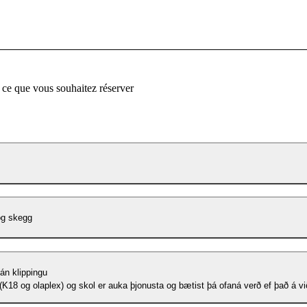
 ce que vous souhaitez réserver
og skegg
 án klippingu
(K18 og olaplex) og skol er auka þjonusta og bætist þá ofaná verð ef það á vi