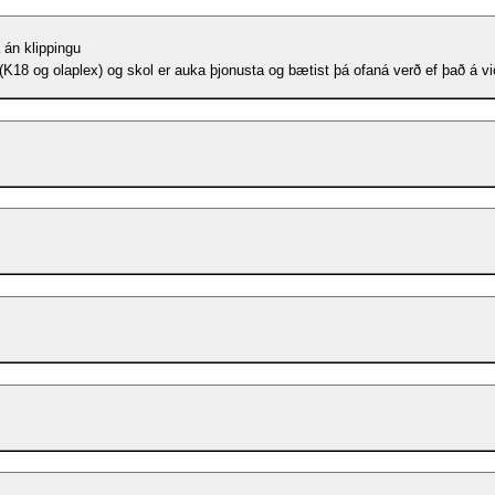
 án klippingu
(K18 og olaplex) og skol er auka þjonusta og bætist þá ofaná verð ef það á vi