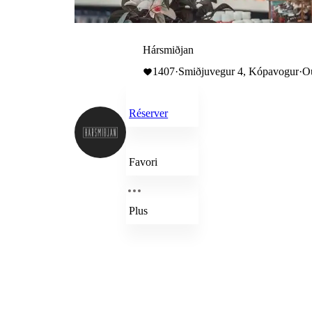
Hársmiðjan
1407
·
Smiðjuvegur 4, Kópavogur
·
Ou
Réserver
Favori
Plus