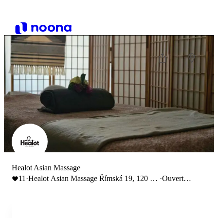
Healot Asian Massage
11
·
Healot Asian Massage Římská 19, 120 00
·
Ouvert
Praha 2-Vinohrady
jusqu'à 22:00