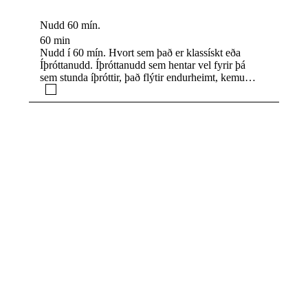
Nudd 60 mín.
60 min
Nudd í 60 mín. Hvort sem það er klassískt eða
Íþróttanudd. Íþróttanudd sem hentar vel fyrir þá
sem stunda íþróttir, það flýtir endurheimt, kemur í
veg fyrir meiðsli, dregur úr bólgum og stífum
vöðvum. Íþróttanudd hjálpar við auka afköstin og
með að lengja íþróttaferilinn. Í klassísku nuddi er
leitast eftir að mýkja vöðvana og ná slökun. Lögð
er áhersla á allan líkamann til að stuðla að auknu
blóðflæði og hreyfigetu.