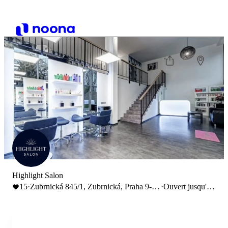
Highlight Salon
15
·
Zubrnická 845/1, Zubrnická, Praha 9-
·
Ouvert jusqu'à
Prosek, Česko
23:00