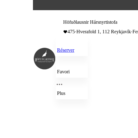
Höfuðlausnir Hársnyrtistofa
475
·
Hverafold 1, 112 Reykjavík
·
Fe
Réserver
Favori
Plus