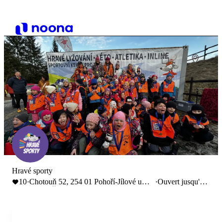
Hravé sporty
10
·
Chotouň 52, 254 01 Pohoří-Jílové u
·
Ouvert jusqu'à
Prahy, Česko
19:00