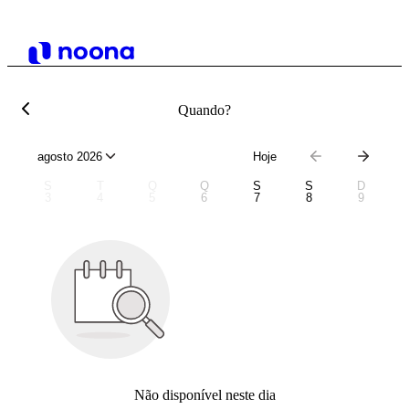
Quando?
agosto 2026
Hoje
S
T
Q
Q
S
S
D
3
4
5
6
7
8
9
Não disponível neste dia