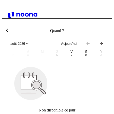
Quand ?
août 2026
Aujourd'hui
L
M
M
J
V
S
D
3
4
5
6
7
8
9
Non disponible ce jour