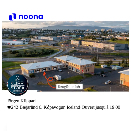
Jörgen Klippari
242
·
Bæjarlind 6, Kópavogur, Iceland
·
Ouvert jusqu'à 19:00