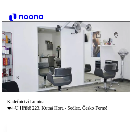
K
Kadeřnictví Lumina
4
·
U Hřiště 223, Kutná Hora - Sedlec, Česko
·
Fermé