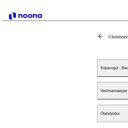
Choisissez
Kópavogur - Bæj
Vestmannaeyjar
Ólafsfjörður