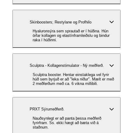
Skinboosters; Restylane og Profhilo
Hyaluronsýra sem sprautað er í húðina. Hún
örfar kollagen og elastínframleiðslu og bindur
raka í húðinni.
Sculptra - Kollagenstimulator - Ný meðferð.
Sculptra booster. Hentar einstaklega vel fyrir
húð sem byrjuð er að "leka niður". Mælt er með
2 meðferðum með ca. 6 vikna millibili.
PRXT Sýrumeðferð.
Nauðsynlegt er að panta þessa meðferð
fyrirfram. Ss. ekki hægt að bæta við á
staðnum.