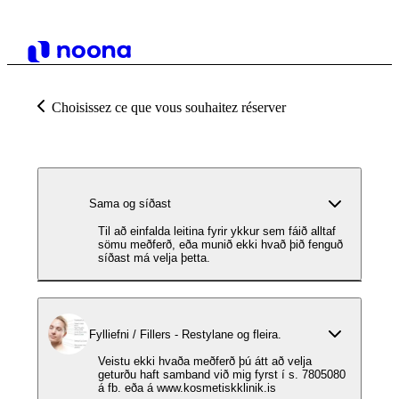
Choisissez ce que vous souhaitez réserver
Sama og síðast
Til að einfalda leitina fyrir ykkur sem fáið alltaf
sömu meðferð, eða munið ekki hvað þið fenguð
síðast má velja þetta.
Fylliefni / Fillers - Restylane og fleira.
Veistu ekki hvaða meðferð þú átt að velja
geturðu haft samband við mig fyrst í s. 7805080
á fb. eða á www.kosmetiskklinik.is