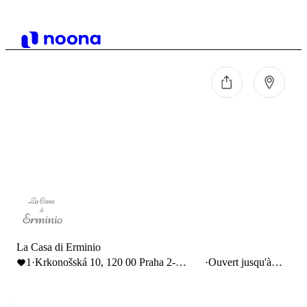
La Casa di Erminio
1
·
Krkonošská 10, 120 00 Praha 2-
·
Ouvert jusqu'à
Vinohrady
23:00