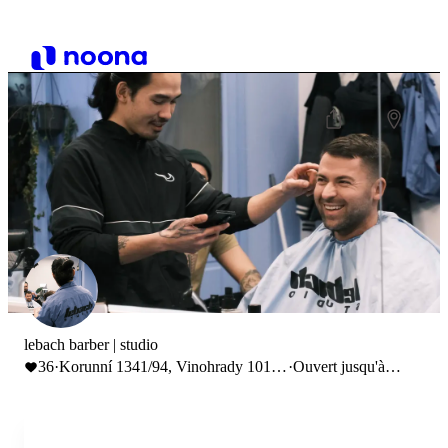
lebach barber | studio
36
·
Korunní 1341/94, Vinohrady 101
·
Ouvert jusqu'à
00
19:15