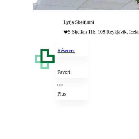
Lyfja Skeifunni
5
·
Skeifan 11b, 108 Reykjavík, Icel
Réserver
Favori
Plus