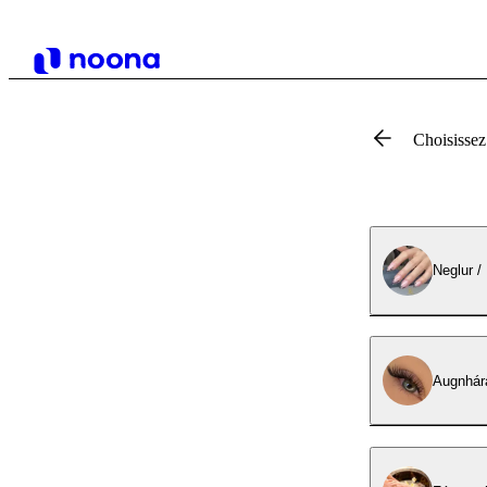
Choisissez
Neglur /
Augnhára