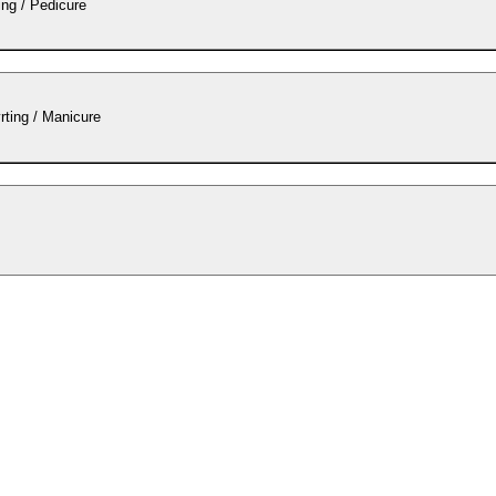
ing / Pedicure
ting / Manicure