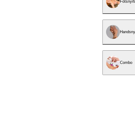
Fótsnyrt
Handsnyr
Combo