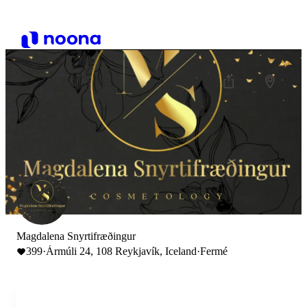
Magdalena Snyrtifræðingur
399
·
Ármúli 24, 108 Reykjavík, Iceland
·
Fermé